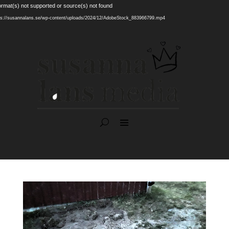
Videospelare
ormat(s) not supported or source(s) not found
ttps://susannalans.se/wp-content/uploads/2024/12/AdobeStock_883966799.mp4