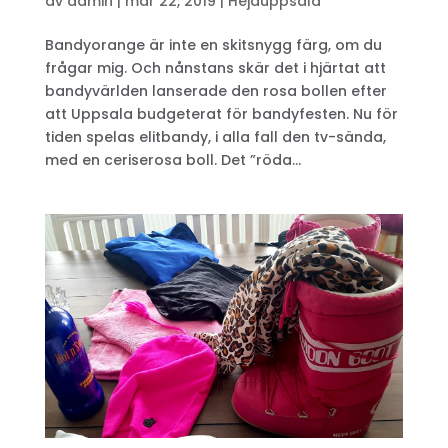
av
admin
|
mar 22, 2019
|
Hejauppsala
Bandyorange är inte en skitsnygg färg, om du
frågar mig. Och nånstans skär det i hjärtat att
bandyvärlden lanserade den rosa bollen efter
att Uppsala budgeterat för bandyfesten. Nu för
tiden spelas elitbandy, i alla fall den tv-sända,
med en ceriserosa boll. Det ”röda...