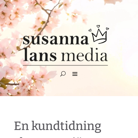
Videospelare
En kundtidning