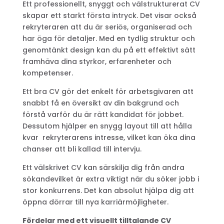
Ett professionellt, snyggt och välstrukturerat CV
skapar ett starkt första intryck. Det visar också
rekryteraren att du är seriös, organiserad och
har öga för detaljer. Med en tydlig struktur och
genomtänkt design kan du på ett effektivt sätt
framhäva dina styrkor, erfarenheter och
kompetenser.
Ett bra CV gör det enkelt för arbetsgivaren att
snabbt få en översikt av din bakgrund och
förstå varför du är rätt kandidat för jobbet.
Dessutom hjälper en snygg layout till att hålla
kvar rekryterarens intresse, vilket kan öka dina
chanser att bli kallad till intervju.
Ett välskrivet CV kan särskilja dig från andra
sökandevilket är extra viktigt när du söker jobb i
stor konkurrens. Det kan absolut hjälpa dig att
öppna dörrar till nya karriärmöjligheter.
Fördelar med ett visuellt tilltalande CV