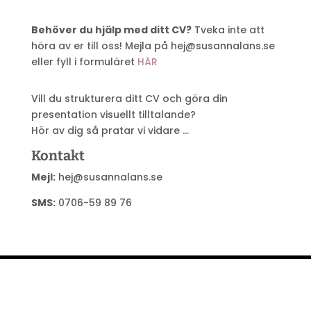
Behöver du hjälp med ditt CV?
Tveka inte att
höra av er till oss! Mejla på hej@susannalans.se
eller fyll i formuläret
HÄR
Vill du strukturera ditt CV och göra din
presentation visuellt tilltalande?
Hör av dig så pratar vi vidare …
Kontakt
Mejl:
hej@susannalans.se
SMS:
0706-59 89 76