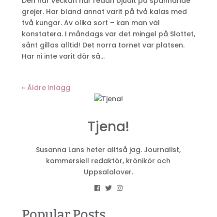
Den här veckan har redan bjudit på spännande
grejer. Har bland annat varit på två kalas med
två kungar. Av olika sort – kan man väl
konstatera. I måndags var det mingel på Slottet,
sånt gillas alltid! Det norra tornet var platsen.
Har ni inte varit där så...
« Äldre inlägg
Tjena!
Susanna Lans heter alltså jag. Journalist,
kommersiell redaktör, krönikör och
Uppsalalover.
Popular Posts