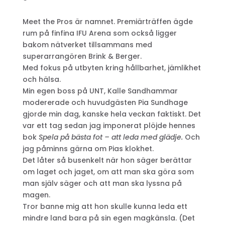
Meet the Pros är namnet. Premiärträffen ägde
rum på finfina IFU Arena som också ligger
bakom nätverket tillsammans med
superarrangören Brink & Berger.
Med fokus på utbyten kring hållbarhet, jämlikhet
och hälsa.
Min egen boss på UNT, Kalle Sandhammar
modererade och huvudgästen Pia Sundhage
gjorde min dag, kanske hela veckan faktiskt. Det
var ett tag sedan jag imponerat plöjde hennes
bok
Spela på bästa fot – att leda med glädje.
Och
jag påminns gärna om Pias klokhet.
Det låter så busenkelt när hon säger berättar
om laget och jaget, om att man ska göra som
man själv säger och att man ska lyssna på
magen.
Tror banne mig att hon skulle kunna leda ett
mindre land bara på sin egen magkänsla. (Det