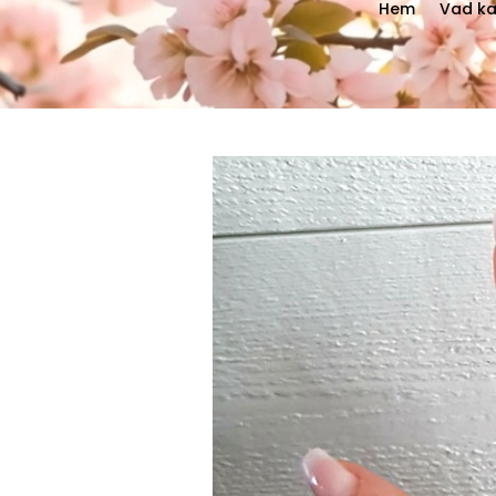
Hem
Vad ka