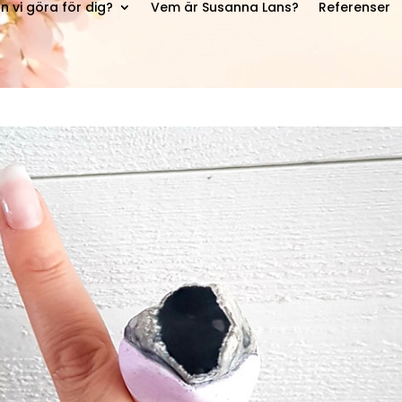
n vi göra för dig?
Vem är Susanna Lans?
Referenser