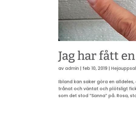
Jag har fått en
av
admin
|
feb 10, 2019
|
Hejauppsa
Ibland kan saker göra en alldeles, 
trånat och väntat och plötsligt fi
som det stod ”Sanna” på. Rosa, stor,